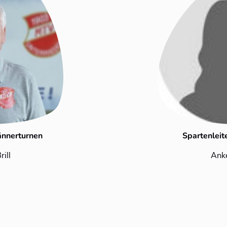
ännerturnen
Spartenleit
rill
Ank