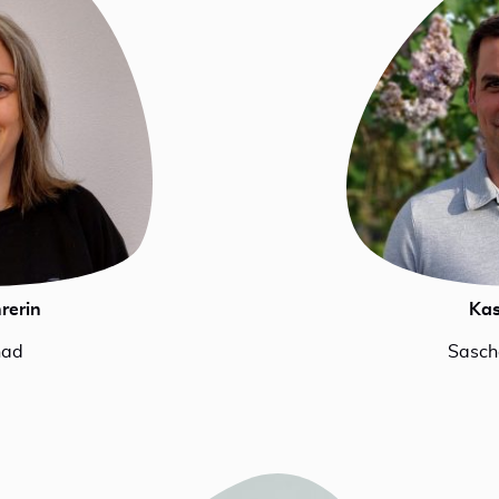
rerin
Ka
had
Sasch